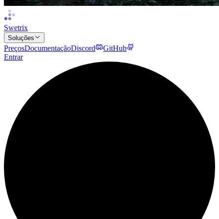
Swetrix
Soluções
Preços
Documentação
Discord
GitHub
Entrar