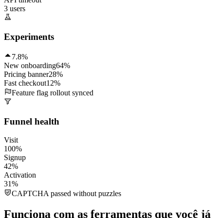
3 users
Experiments
7.8%
New onboarding
64%
Pricing banner
28%
Fast checkout
12%
Feature flag rollout synced
Funnel health
Visit
100%
Signup
42%
Activation
31%
CAPTCHA passed without puzzles
Funciona com as ferramentas que você já