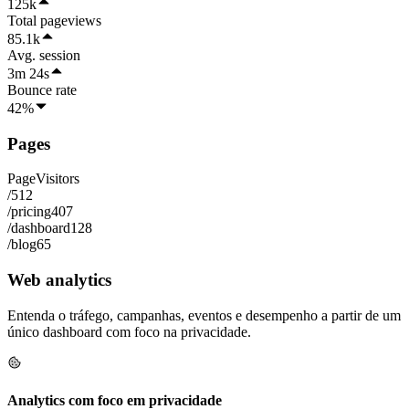
125k
Total pageviews
85.1k
Avg. session
3m 24s
Bounce rate
42%
Pages
Page
Visitors
/
512
/pricing
407
/dashboard
128
/blog
65
Web analytics
Entenda o tráfego, campanhas, eventos e desempenho a partir de um
único dashboard com foco na privacidade.
Analytics com foco em privacidade