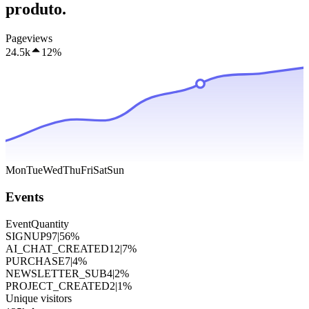
produto.
Pageviews
24.5k
12%
Mon
Tue
Wed
Thu
Fri
Sat
Sun
Events
Event
Quantity
SIGNUP
97
|
56
%
AI_CHAT_CREATED
12
|
7
%
PURCHASE
7
|
4
%
NEWSLETTER_SUB
4
|
2
%
PROJECT_CREATED
2
|
1
%
Unique visitors