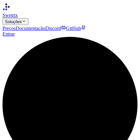
Swetrix
Soluções
Preços
Documentação
Discord
GitHub
Entrar