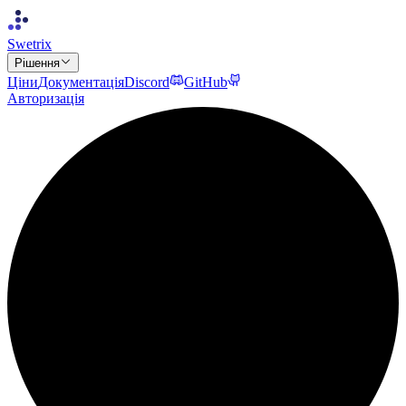
Swetrix
Рішення
Ціни
Документація
Discord
GitHub
Авторизація