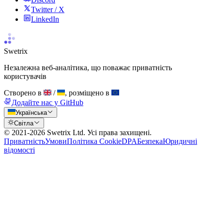
Twitter / X
LinkedIn
Swetrix
Незалежна веб-аналітика, що поважає приватність
користувачів
Створено в
/
, розміщено в
Додайте нас у GitHub
Українська
Світла
© 2021-
2026
Swetrix Ltd. Усі права захищені.
Приватність
Умови
Політика Cookie
DPA
Безпека
Юридичні
відомості