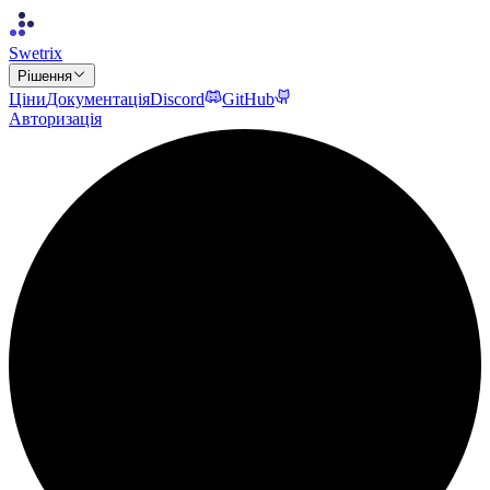
Swetrix
Рішення
Ціни
Документація
Discord
GitHub
Авторизація