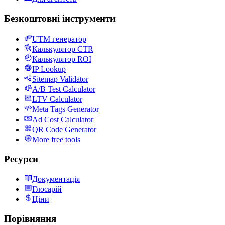
Безкоштовні інструменти
UTM генератор
Калькулятор CTR
Калькулятор ROI
IP Lookup
Sitemap Validator
A/B Test Calculator
LTV Calculator
Meta Tags Generator
Ad Cost Calculator
QR Code Generator
More free tools
Ресурси
Документація
Глосарій
Ціни
Порівняння