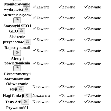
Monitorowanie
Zawarte
Zawarte
Zawarte
wydajności
Śledzenie błędów
Zawarte
Zawarte
Zawarte
Statystyki SEO i
Zawarte
Zawarte
Zawarte
GEO
Śledzenie
Zawarte
Zawarte
Zawarte
przychodów
Raporty e-mail
Zawarte
Zawarte
Zawarte
Alerty i
powiadomienia
Zawarte
Zawarte
Zawarte
Eksperymenty i
zaawansowane
Odtwarzanie
Niezawarte
Zawarte
Zawarte
sesji
Niezawarte
Flagi funkcji
Zawarte
Zawarte
Niezawarte
Testy A/B
Zawarte
Zawarte
Prywatność i