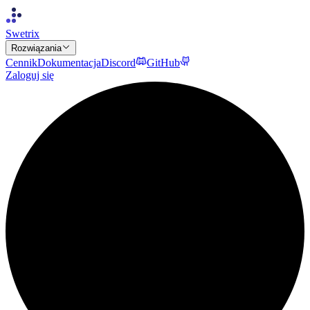
Swetrix
Rozwiązania
Cennik
Dokumentacja
Discord
GitHub
Zaloguj się