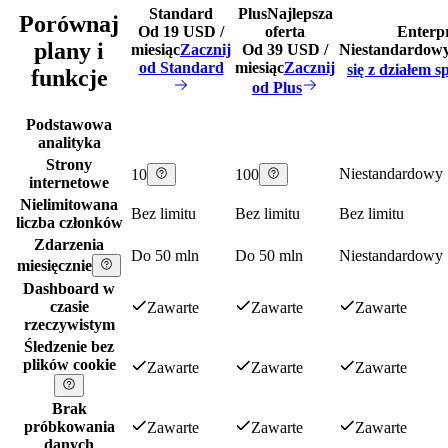
Standard
Plus
Najlepsza
Porównaj
Od 19 USD /
oferta
Enterpr
plany i
miesiąc
Zacznij
Od 39 USD /
Niestandardow
od Standard
miesiąc
Zacznij
się z działem 
funkcje
od Plus
Podstawowa
analityka
Strony
Niestandardowy
10
100
internetowe
Nielimitowana
Bez limitu
Bez limitu
Bez limitu
liczba członków
Zdarzenia
Do 50 mln
Do 50 mln
Niestandardowy
miesięcznie
Dashboard w
czasie
Zawarte
Zawarte
Zawarte
rzeczywistym
Śledzenie bez
plików cookie
Zawarte
Zawarte
Zawarte
Brak
próbkowania
Zawarte
Zawarte
Zawarte
danych