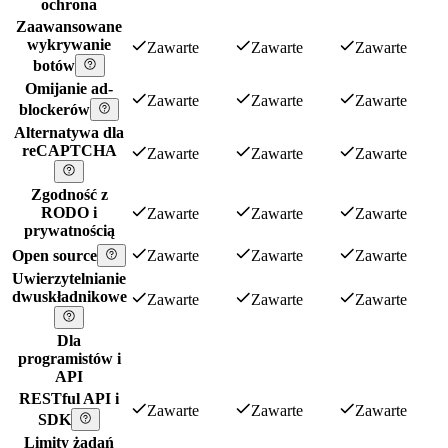
ochrona
Zaawansowane
wykrywanie
Zawarte
Zawarte
Zawarte
botów
Omijanie ad-
Zawarte
Zawarte
Zawarte
blockerów
Alternatywa dla
reCAPTCHA
Zawarte
Zawarte
Zawarte
Zgodność z
RODO i
Zawarte
Zawarte
Zawarte
prywatnością
Open source
Zawarte
Zawarte
Zawarte
Uwierzytelnianie
dwuskładnikowe
Zawarte
Zawarte
Zawarte
Dla
programistów i
API
RESTful API i
Zawarte
Zawarte
Zawarte
SDK
Limity żądań