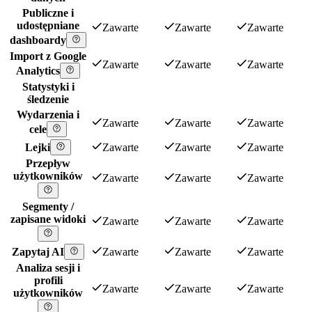
Publiczne i
udostępniane
Zawarte
Zawarte
Zawarte
dashboardy
Import z Google
Zawarte
Zawarte
Zawarte
Analytics
Statystyki i
śledzenie
Wydarzenia i
Zawarte
Zawarte
Zawarte
cele
Lejki
Zawarte
Zawarte
Zawarte
Przepływ
użytkowników
Zawarte
Zawarte
Zawarte
Segmenty /
zapisane widoki
Zawarte
Zawarte
Zawarte
Zapytaj AI
Zawarte
Zawarte
Zawarte
Analiza sesji i
profili
Zawarte
Zawarte
Zawarte
użytkowników