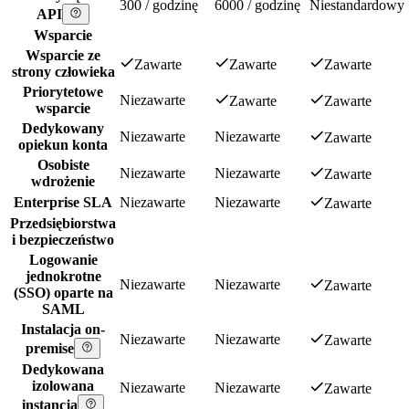
300 / godzinę
6000 / godzinę
Niestandardowy
API
Wsparcie
Wsparcie ze
Zawarte
Zawarte
Zawarte
strony człowieka
Priorytetowe
Niezawarte
Zawarte
Zawarte
wsparcie
Dedykowany
Niezawarte
Niezawarte
Zawarte
opiekun konta
Osobiste
Niezawarte
Niezawarte
Zawarte
wdrożenie
Enterprise SLA
Niezawarte
Niezawarte
Zawarte
Przedsiębiorstwa
i bezpieczeństwo
Logowanie
jednokrotne
Niezawarte
Niezawarte
Zawarte
(SSO) oparte na
SAML
Instalacja on-
Niezawarte
Niezawarte
Zawarte
premise
Dedykowana
izolowana
Niezawarte
Niezawarte
Zawarte
instancja