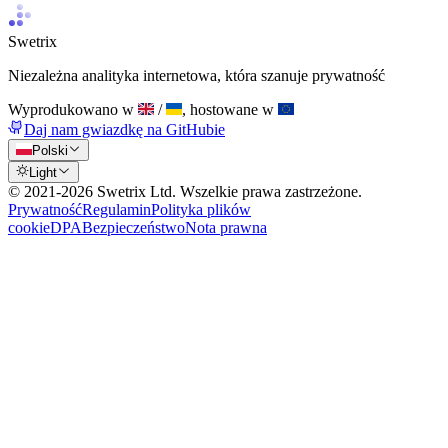
Swetrix
Niezależna analityka internetowa, która szanuje prywatność
Wyprodukowano w
/
, hostowane w
Daj nam gwiazdkę na GitHubie
Polski
Light
© 2021-
2026
Swetrix Ltd. Wszelkie prawa zastrzeżone.
Prywatność
Regulamin
Polityka plików
cookie
DPA
Bezpieczeństwo
Nota prawna