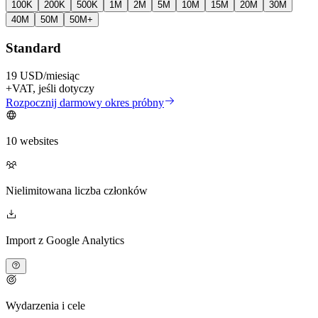
100K
200K
500K
1M
2M
5M
10M
15M
20M
30M
40M
50M
50M+
Standard
19 USD
/miesiąc
+VAT, jeśli dotyczy
Rozpocznij darmowy okres próbny
10 websites
Nielimitowana liczba członków
Import z Google Analytics
Wydarzenia i cele