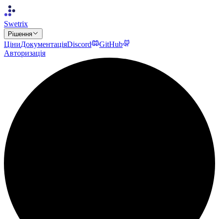
Swetrix
Рішення
Ціни
Документація
Discord
GitHub
Авторизація