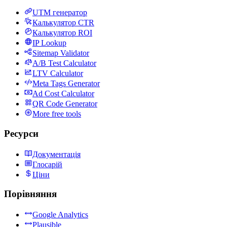
UTM генератор
Калькулятор CTR
Калькулятор ROI
IP Lookup
Sitemap Validator
A/B Test Calculator
LTV Calculator
Meta Tags Generator
Ad Cost Calculator
QR Code Generator
More free tools
Ресурси
Документація
Глосарій
Ціни
Порівняння
Google Analytics
Plausible