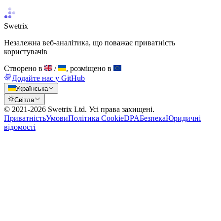
Swetrix
Незалежна веб-аналітика, що поважає приватність
користувачів
Створено в
/
, розміщено в
Додайте нас у GitHub
Українська
Світла
© 2021-
2026
Swetrix Ltd. Усі права захищені.
Приватність
Умови
Політика Cookie
DPA
Безпека
Юридичні
відомості